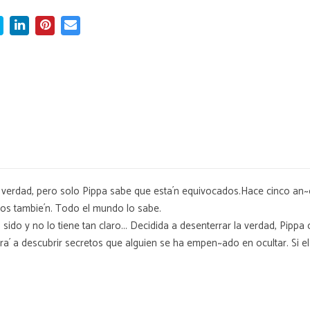
 verdad, pero solo Pippa sabe que esta´n equivocados.Hace cinco an~os
eros tambie´n. Todo el mundo lo sabe.
ido y no lo tiene tan claro... Decidida a desenterrar la verdad, Pippa
a´ a descubrir secretos que alguien se ha empen~ado en ocultar. Si el