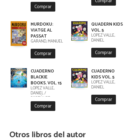
Comprar
Comprar
MURDOKU:
QUADERN KIDS
VIATGE AL
VOL. 5
LÓPEZ VALLE,
PASSAT
DANIEL
GARAND, MANUEL
Comprar
Comprar
CUADERNO
CUADERNO
BLACKIE
KIDS VOL. 5
LÓPEZ VALLE,
BOOKS. VOL. 15
DANIEL
LÓPEZ VALLE,
DANIEL /
FORTÚNEZ,
Comprar
CRISTOBAL
Comprar
Otros libros del autor