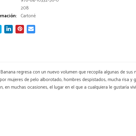
978-84-10332-56-0
208
rnación:
Cartoné
vita Banana regresa con un nuevo volumen que recopila algunas de sus
 por mujeres de pelo alborotado, hombres despistados, mucha risa y 
 en muchas ocasiones, el lugar en el que a cualquiera le gustaría vivir