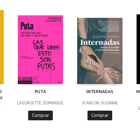
O
PUTA
INTERNADAS
M
S)
LAGORGETTE, DOMINIQUE
SCANLON, SUZANNE
A
S
Comprar
Comprar