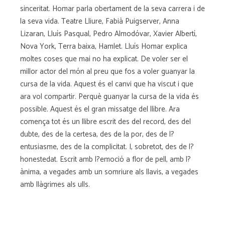
sinceritat. Homar parla obertament de la seva carrera i de
la seva vida. Teatre Lliure, Fabià Puigserver, Anna
Lizaran, Lluís Pasqual, Pedro Almodóvar, Xavier Albertí,
Nova York, Terra baixa, Hamlet. Lluís Homar explica
moltes coses que mai no ha explicat. De voler ser el
millor actor del món al preu que fos a voler guanyar la
cursa de la vida. Aquest és el canvi que ha viscut i que
ara vol compartir. Perquè guanyar la cursa de la vida és
possible. Aquest és el gran missatge del llibre. Ara
comença tot és un llibre escrit des del record, des del
dubte, des de la certesa, des de la por, des de l?
entusiasme, des de la complicitat. I, sobretot, des de l?
honestedat. Escrit amb l?emoció a flor de pell, amb l?
ànima, a vegades amb un somriure als llavis, a vegades
amb llàgrimes als ulls.