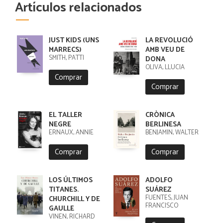
Artículos relacionados
JUST KIDS (UNS
LA REVOLUCIÓ
MARRECS)
AMB VEU DE
SMITH, PATTI
DONA
OLIVA, LLÚCIA
Comprar
Comprar
EL TALLER
CRÒNICA
NEGRE
BERLINESA
ERNAUX, ANNIE
BENJAMIN, WALTER
Comprar
Comprar
LOS ÚLTIMOS
ADOLFO
TITANES.
SUÁREZ
FUENTES, JUAN
CHURCHILL Y DE
FRANCISCO
GAULLE
VINEN, RICHARD