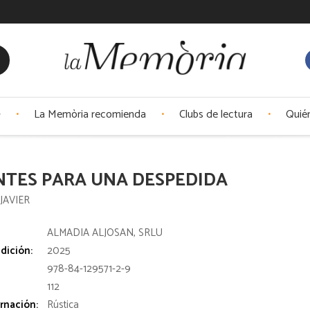
La Memòria recomienda
Clubs de lectura
Quié
NTES PARA UNA DESPEDIDA
JAVIER
:
ALMADIA ALJOSAN, SRLU
dición:
2025
978-84-129571-2-9
112
rnación:
Rústica