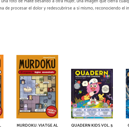
 una foto de Maite besando a otra mujer, una imagen que cierra cualquie
ma de procesar el dolor y redescubrirse a sí mismo, reconociendo el i
L
MURDOKU: VIATGE AL
QUADERN KIDS VOL. 5