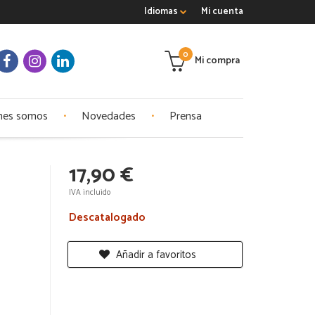
Idiomas
Mi cuenta
0
Mi compra
nes somos
Novedades
Prensa
17,90 €
IVA incluido
Descatalogado
Añadir a favoritos