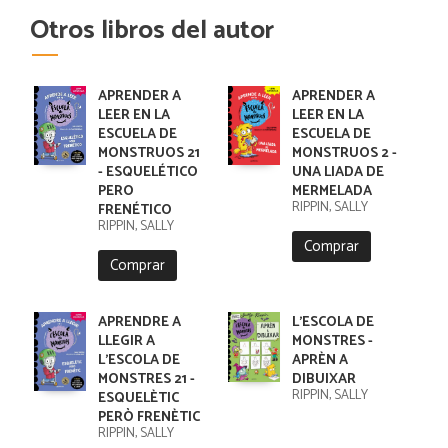
Otros libros del autor
APRENDER A
APRENDER A
LEER EN LA
LEER EN LA
ESCUELA DE
ESCUELA DE
MONSTRUOS 21
MONSTRUOS 2 -
- ESQUELÉTICO
UNA LIADA DE
PERO
MERMELADA
RIPPIN, SALLY
FRENÉTICO
RIPPIN, SALLY
Comprar
Comprar
APRENDRE A
L'ESCOLA DE
LLEGIR A
MONSTRES -
L'ESCOLA DE
APRÈN A
MONSTRES 21 -
DIBUIXAR
RIPPIN, SALLY
ESQUELÈTIC
PERÒ FRENÈTIC
RIPPIN, SALLY