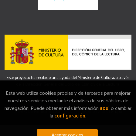
Este proyecto ha recibido una ayuda del Ministerio de Cultura, a través
de la Dirección General del Libro, del Cómic y de la Lectura.
Esta web utiliza cookies propias y de terceros para mejorar
nuestros servicios mediante el análisis de sus hábitos de
navegación. Puede obtener más información
aquí
o cambiar
2026 ©
La Memòria
. Todos los Derechos Reservados |
Grupo
la
configuración
.
Trevenque
Aceptar cookies