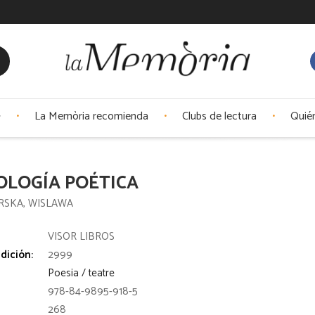
La Memòria recomienda
Clubs de lectura
Quié
OLOGÍA POÉTICA
RSKA, WISLAWA
:
VISOR LIBROS
dición:
2999
Poesia / teatre
978-84-9895-918-5
268