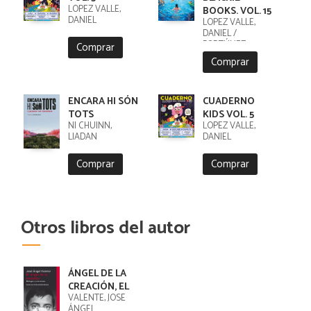
LÓPEZ VALLE,
BOOKS. VOL. 15
DANIEL
LÓPEZ VALLE,
DANIEL /
FORTÚNEZ,
Comprar
CRISTOBAL
Comprar
ENCARA HI SÓN
CUADERNO
TOTS
KIDS VOL. 5
NI CHUINN,
LÓPEZ VALLE,
LIADAN
DANIEL
Comprar
Comprar
Otros libros del autor
ÁNGEL DE LA
CREACIÓN, EL
VALENTE, JOSÉ
ÁNGEL