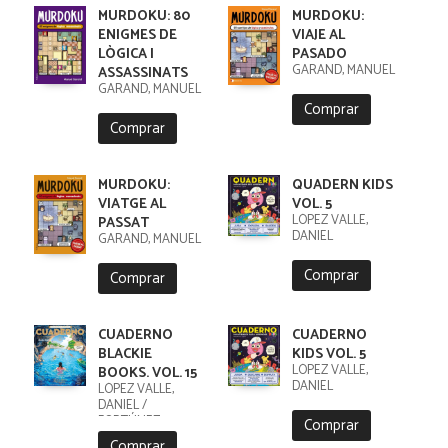
MURDOKU: 80
MURDOKU:
ENIGMES DE
VIAJE AL
LÒGICA I
PASADO
GARAND, MANUEL
ASSASSINATS
GARAND, MANUEL
Comprar
Comprar
MURDOKU:
QUADERN KIDS
VIATGE AL
VOL. 5
LÓPEZ VALLE,
PASSAT
DANIEL
GARAND, MANUEL
Comprar
Comprar
CUADERNO
CUADERNO
BLACKIE
KIDS VOL. 5
LÓPEZ VALLE,
BOOKS. VOL. 15
DANIEL
LÓPEZ VALLE,
DANIEL /
FORTÚNEZ,
Comprar
CRISTOBAL
Comprar