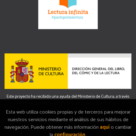
Este proyecto ha recibido una ayuda del Ministerio de Cultura, a través
de la Dirección General del Libro, del Cómic y de la Lectura.
Esta web utiliza cookies propias y de terceros para mejorar
nuestros servicios mediante el análisis de sus hábitos de
navegación. Puede obtener más información
aquí
o cambiar
2026 ©
La Memòria
. Todos los Derechos Reservados |
Grupo
la
configuración
.