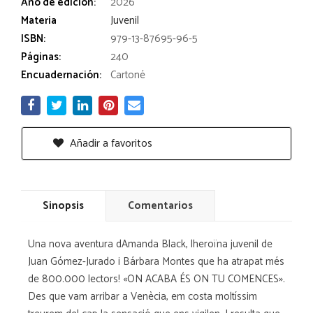
Año de edición:
2026
Materia
Juvenil
ISBN:
979-13-87695-96-5
Páginas:
240
Encuadernación:
Cartoné
Añadir a favoritos
Sinopsis
Comentarios
Una nova aventura dAmanda Black, lheroïna juvenil de
Juan Gómez-Jurado i Bárbara Montes que ha atrapat més
de 800.000 lectors! «ON ACABA ÉS ON TU COMENCES».
Des que vam arribar a Venècia, em costa moltíssim