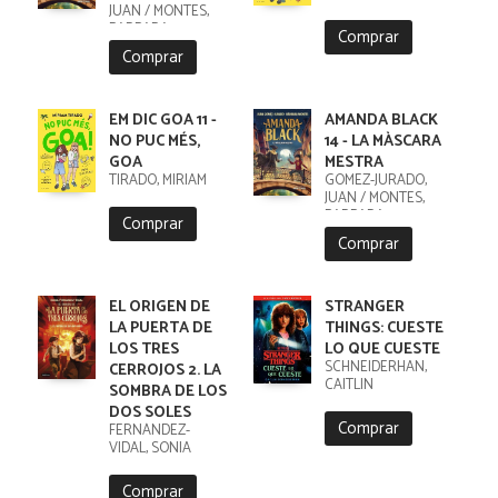
JUAN / MONTES,
BARBARA
Comprar
Comprar
EM DIC GOA 11 -
AMANDA BLACK
NO PUC MÉS,
14 - LA MÀSCARA
GOA
MESTRA
TIRADO, MIRIAM
GOMEZ-JURADO,
JUAN / MONTES,
BARBARA
Comprar
Comprar
EL ORIGEN DE
STRANGER
LA PUERTA DE
THINGS: CUESTE
LOS TRES
LO QUE CUESTE
SCHNEIDERHAN,
CERROJOS 2. LA
CAITLIN
SOMBRA DE LOS
DOS SOLES
Comprar
FERNÁNDEZ-
VIDAL, SONIA
Comprar