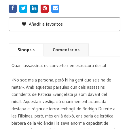
Añadir a favoritos
Sinopsis
Comentarios
Quan lassassinat es converteix en estructura destat
«No soc mala persona, però hi ha gent que sels ha de
matar». Amb aquestes paraules dun dels assassins
confidents de Patricia Evangelista ja som davant del
mirall. Aquesta investigació unànimement aclamada
destapa el règim de terror embogit de Rodrigo Duterte a
les Filipines, però, més enllà daixò, ens parla de leròtica
bàrbara de la violència i la seva enorme capacitat de