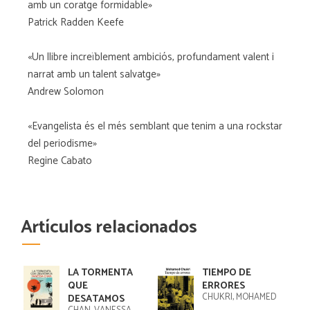
amb un coratge formidable»
Patrick Radden Keefe
«Un llibre increïblement ambiciós, profundament valent i
narrat amb un talent salvatge»
Andrew Solomon
«Evangelista és el més semblant que tenim a una rockstar
del periodisme»
Regine Cabato
Artículos relacionados
LA TORMENTA
TIEMPO DE
QUE
ERRORES
CHUKRI, MOHAMED
DESATAMOS