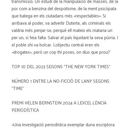
transmissió. Un estudi de la manipulació de masses, de la
por com a benzina del despotisme, de la ment psicòpata
que batega en els ciutadans més «respectables». Si
arribava al poder, va advertir Duterte, als criminals els
valdria més penjar-se, perquè ell mateix els mataria un
per un, si feia falta. Salvar el país liquidant la seva púrria. I
el poble shi va bolcar. Lobjectiu central eren els
«drogates», però un cop thi poses, on dius que prou?
TOP 10 DEL 2023 SEGONS "THE NEW YORK TIMES"
NÚMERO 1 ENTRE LA NO-FICCIÓ DE LANY SEGONS
"TIME"
PREMI HELEN BERNSTEIN 2024 A LEXCEL·LÈNCIA
PERIODÍSTICA
«Una investigació periodística exemplar duna escriptora