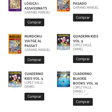
LÒGICA I
PASADO
GARAND, MANUEL
ASSASSINATS
GARAND, MANUEL
Comprar
Comprar
MURDOKU:
QUADERN KIDS
VIATGE AL
VOL. 5
LÓPEZ VALLE,
PASSAT
DANIEL
GARAND, MANUEL
Comprar
Comprar
CUADERNO
CUADERNO
KIDS VOL. 5
BLACKIE
LÓPEZ VALLE,
BOOKS. VOL. 15
DANIEL
LÓPEZ VALLE,
DANIEL /
FORTÚNEZ,
Comprar
CRISTOBAL
Comprar