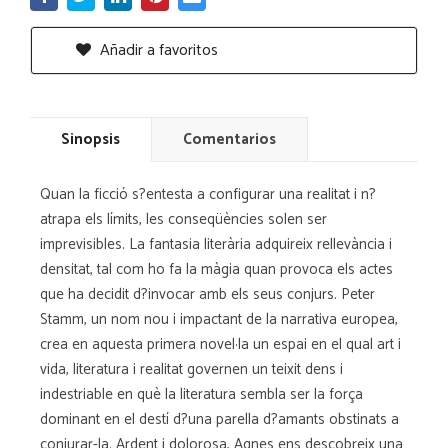
Añadir a favoritos
Sinopsis
Comentarios
Quan la ficció s?entesta a configurar una realitat i n?
atrapa els límits, les conseqüències solen ser
imprevisibles. La fantasia literària adquireix rellevància i
densitat, tal com ho fa la màgia quan provoca els actes
que ha decidit d?invocar amb els seus conjurs. Peter
Stamm, un nom nou i impactant de la narrativa europea,
crea en aquesta primera novel·la un espai en el qual art i
vida, literatura i realitat governen un teixit dens i
indestriable en què la literatura sembla ser la força
dominant en el destí d?una parella d?amants obstinats a
conjurar-la. Ardent i dolorosa, Agnes ens descobreix una