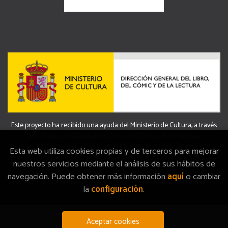
Este proyecto ha recibido una ayuda del Ministerio de Cultura, a través
de la Dirección General del Libro, del Cómic y de la Lectura.
Esta web utiliza cookies propias y de terceros para mejorar
nuestros servicios mediante el análisis de sus hábitos de
navegación. Puede obtener más información
aquí
o cambiar
2026 ©
La Memòria
. Todos los Derechos Reservados |
Grupo
la
configuración
.
Trevenque
Aceptar cookies