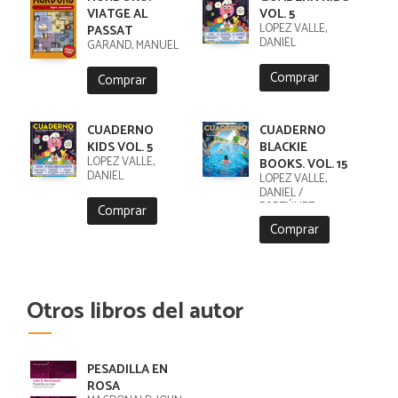
VIATGE AL
VOL. 5
LÓPEZ VALLE,
PASSAT
DANIEL
GARAND, MANUEL
Comprar
Comprar
CUADERNO
CUADERNO
KIDS VOL. 5
BLACKIE
LÓPEZ VALLE,
BOOKS. VOL. 15
DANIEL
LÓPEZ VALLE,
DANIEL /
FORTÚNEZ,
Comprar
CRISTOBAL
Comprar
Otros libros del autor
PESADILLA EN
ROSA