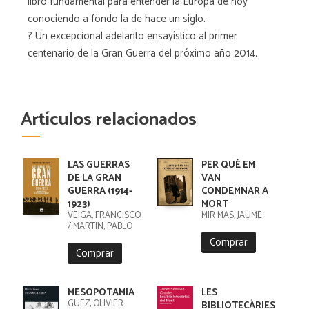
libro fundamental para entender la Europa de hoy
conociendo a fondo la de hace un siglo.
? Un excepcional adelanto ensayístico al primer
centenario de la Gran Guerra del próximo año 2014.
Artículos relacionados
LAS GUERRAS
PER QUÈ EM
DE LA GRAN
VAN
GUERRA (1914-
CONDEMNAR A
1923)
MORT
VEIGA, FRANCISCO
MIR MAS, JAUME
/ MARTIN, PABLO
Comprar
Comprar
MESOPOTAMIA
LES
GUEZ, OLIVIER
BIBLIOTECÀRIES