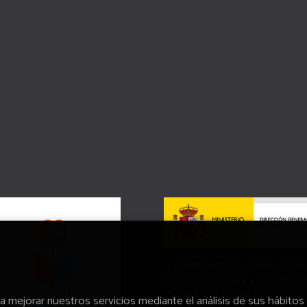
Este proyecto ha recibido una ay
Ministerio de Cultura, a través de la
General del Libro, del Cómic y de la
ra mejorar nuestros servicios mediante el análisis de sus hábitos