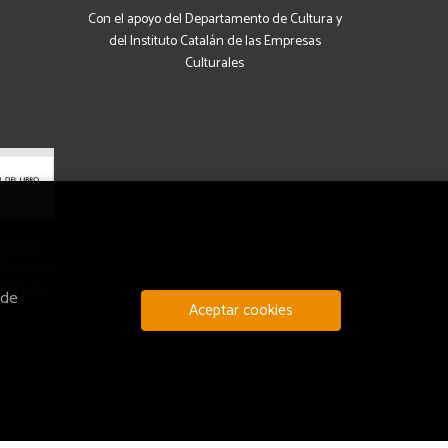
Con el apoyo del Departamento de Cultura y
del Instituto Catalán de las Empresas
Culturales
uda del
 Dirección
 Lectura.
 de
Aceptar cookies