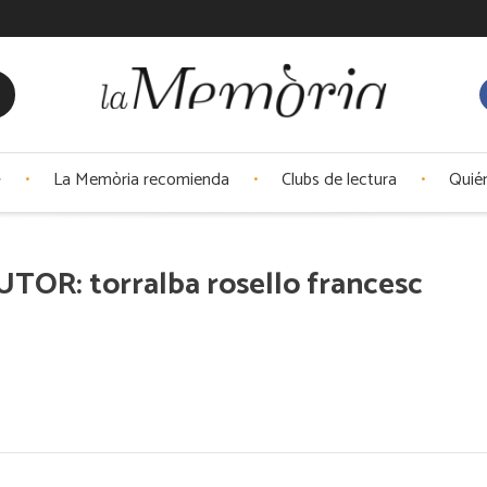
La Memòria recomienda
Clubs de lectura
Quié
TOR: torralba rosello francesc