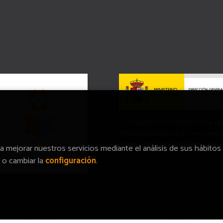
Este proyecto ha recibido una ay
Ministerio de Cultura, a través de la
General del Libro, del Cómic y de la
ra mejorar nuestros servicios mediante el análisis de sus hábitos
o cambiar la
configuración
.
2026 ©
La Memòria
. Todos los Derechos Reservados |
Grupo Trevenque