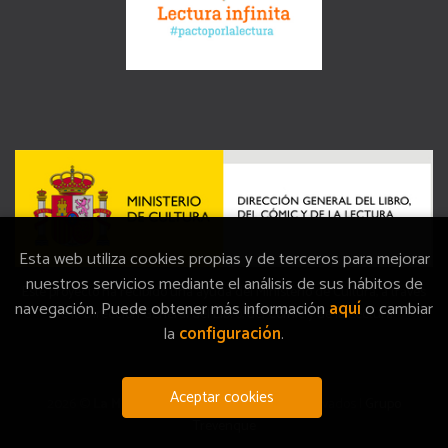
Esta web utiliza cookies propias y de terceros para mejorar
nuestros servicios mediante el análisis de sus hábitos de
Este proyecto ha recibido una ayuda del Ministerio de Cultura, a través
navegación. Puede obtener más información
aquí
o cambiar
de la Dirección General del Libro, del Cómic y de la Lectura.
la
configuración
.
Aceptar cookies
2026 ©
La Memòria
. Todos los Derechos Reservados |
Grupo
Trevenque