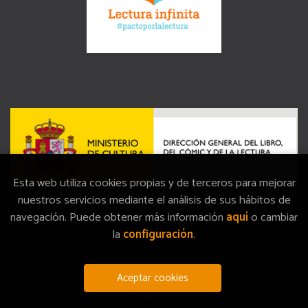
Esta web utiliza cookies propias y de terceros para mejorar
nuestros servicios mediante el análisis de sus hábitos de
Este proyecto ha recibido una ayuda del Ministerio de Cultura, a través
navegación. Puede obtener más información
aquí
o cambiar
de la Dirección General del Libro, del Cómic y de la Lectura.
la
configuración
.
Aceptar cookies
2026 ©
La Memòria
. Todos los Derechos Reservados |
Grupo
Trevenque